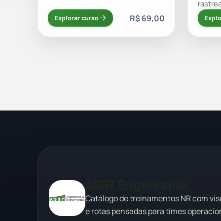
rastre
R$ 69,00
Explorar curso
Explo
ASST Engenharia
Catálogo de treinamentos NR com vi
e rotas pensadas para times operacion