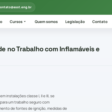
ontato@asst.eng.br
io
Cursos
Quem somos
Legislação
Contato
e no Trabalho com Inflamáveis e
instalações classe I, II e III, se
s para um trabalho seguro com
amento de fontes de ignição, medidas de