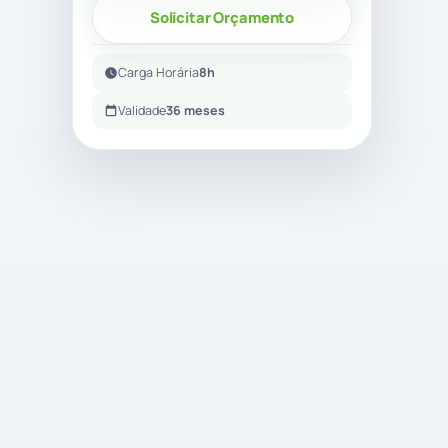
Solicitar Orçamento
Carga Horária
8h
Validade
36 meses