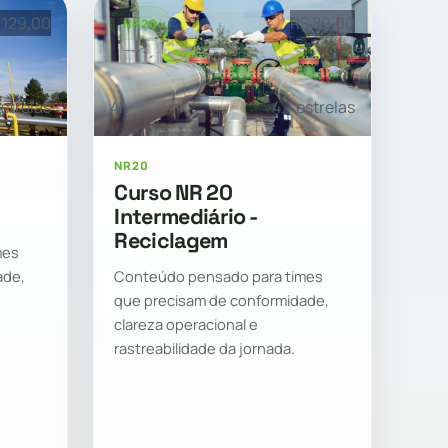
 129,00
R$ 89,00
NR20
estrelas
4h
4.7 estrelas
NR20
Curso NR 20
Intermediário -
Reciclagem
mes
ade,
Conteúdo pensado para times
que precisam de conformidade,
clareza operacional e
rastreabilidade da jornada.