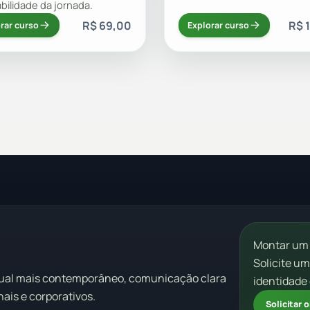
abilidade da jornada.
R$ 69,00
R$ 
rar curso
Explorar curso
Montar um
Solicite u
sual mais contemporâneo, comunicação clara
identidade 
ais e corporativos.
Solicitar