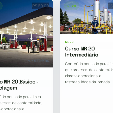
R$ 69,00
R$
NR20
16h
4.7 
NR20
Curso NR 20
Intermediário
4.7 estrelas
Conteúdo pensado para ti
que precisam de conformid
clareza operacional e
o NR 20 Básico -
rastreabilidade da jornada.
clagem
do pensado para times
ecisam de conformidade,
a operacional e