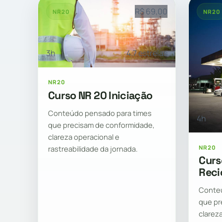
R$ 69,00
NR20
NR20
3h
4.7 estrelas
NR20
Curso NR 20 Iniciação
Conteúdo pensado para times
4h
que precisam de conformidade,
clareza operacional e
NR20
rastreabilidade da jornada.
Curs
Reci
Conteú
que pr
clarez