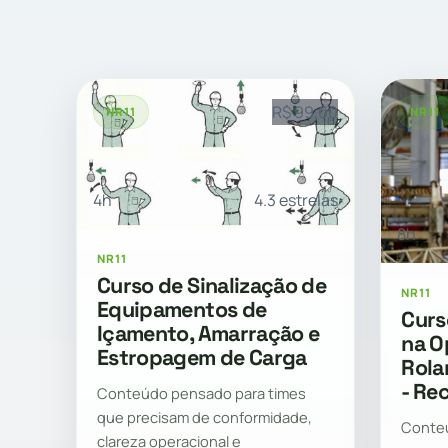
R$ 99,00
NR11
NR11
4h
4.3 estrelas
8h
NR11
Curso de Sinalização de
NR11
Equipamentos de
Curs
Içamento, Amarração e
na O
Estropagem de Carga
Rola
- Re
Conteúdo pensado para times
que precisam de conformidade,
Conteú
clareza operacional e