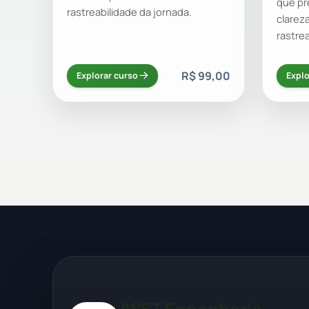
que pr
rastreabilidade da jornada.
clarez
rastre
R$ 99,00
Explorar curso
Explo