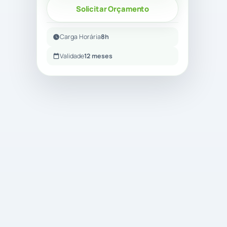
Solicitar Orçamento
Carga Horária
8h
Validade
12 meses