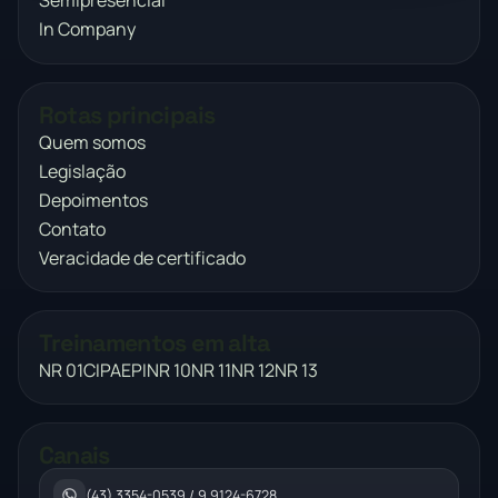
Semipresencial
In Company
Rotas principais
Quem somos
Legislação
Depoimentos
Contato
Veracidade de certificado
Treinamentos em alta
NR 01
CIPA
EPI
NR 10
NR 11
NR 12
NR 13
Canais
(43) 3354-0539 / 9 9124-6728